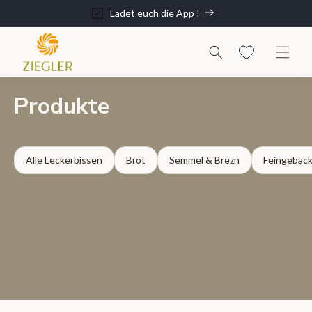
Direkt
zum
Ladet euch die App !
Inhalt
K
Produkte
a
t
e
g
o
Alle Leckerbissen
Brot
Semmel & Brezn
Feingebäc
r
i
e
: