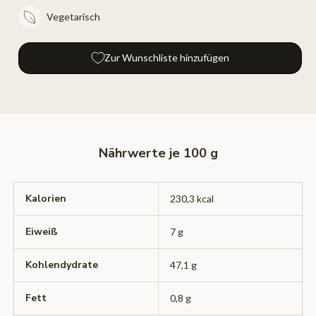
Vegetarisch
Zur Wunschliste hinzufügen
Nährwerte je 100 g
Kalorien
230,3 kcal
Eiweiß
7 g
Kohlendydrate
47,1 g
Fett
0,8 g