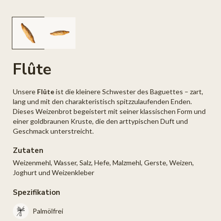
Medien
M
1
2
in
in
Modal
M
öffnen
öf
Flûte
Unsere
Flûte
ist die kleinere Schwester des Baguettes – zart,
lang und mit den charakteristisch spitzzulaufenden Enden.
Dieses Weizenbrot begeistert mit seiner klassischen Form und
einer goldbraunen Kruste, die den arttypischen Duft und
Geschmack unterstreicht.
Zutaten
Weizenmehl, Wasser, Salz, Hefe, Malzmehl, Gerste, Weizen,
Joghurt und Weizenkleber
Spezifikation
Palmölfrei