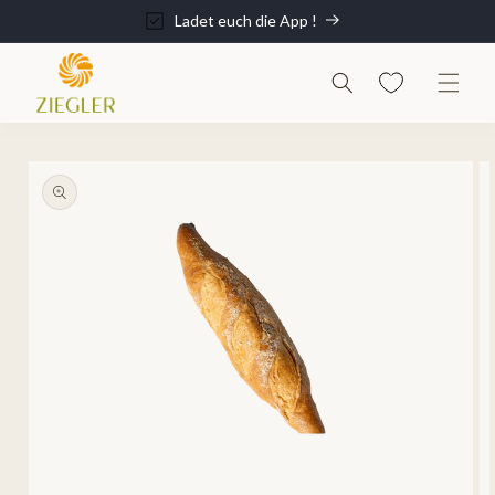
Direkt
zum
Ladet euch die App !
Inhalt
informationen
n