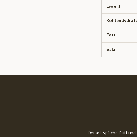
Eiweiß
Kohlendydrat
Fett
Salz
Der arttypische Duft un