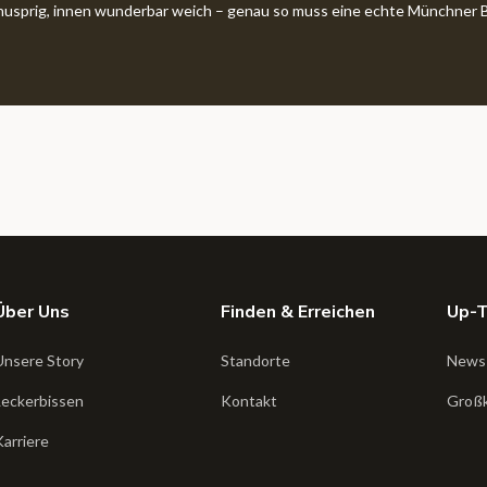
knusprig, innen wunderbar weich – genau so muss eine echte Münchner B
Über Uns
Finden & Erreichen
Up-
Unsere Story
Standorte
News
Leckerbissen
Kontakt
Groß
Karriere