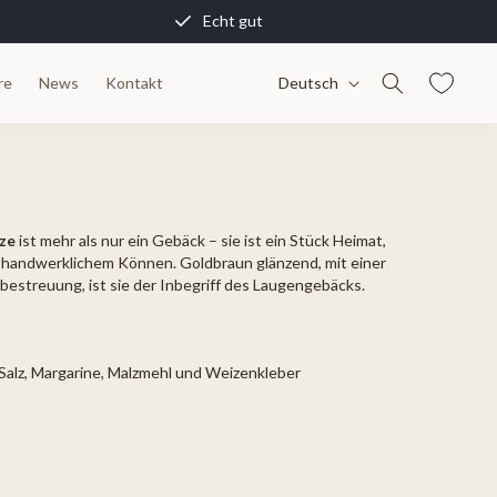
Echt gut
S
re
News
Kontakt
Deutsch
p
r
a
c
ze
ist mehr als nur ein Gebäck – sie ist ein Stück Heimat,
h
d handwerklichem Können. Goldbraun glänzend, mit einer
e
estreuung, ist sie der Inbegriff des Laugengebäcks.
Salz, Margarine, Malzmehl und Weizenkleber