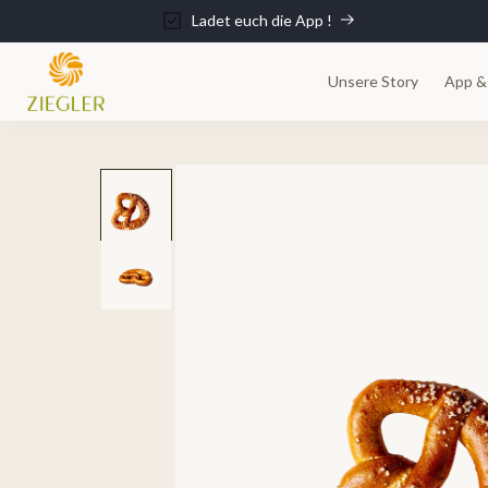
Direkt
zum
Ladet euch die App !
Inhalt
Unsere Story
App &
Zu
Produktinformationen
springen