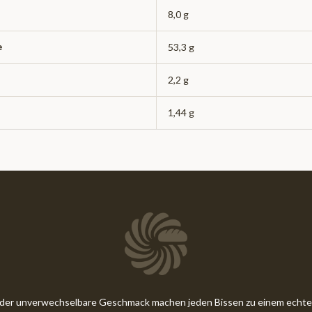
8,0 g
e
53,3 g
2,2 g
1,44 g
d der unverwechselbare Geschmack machen jeden Bissen zu einem ec