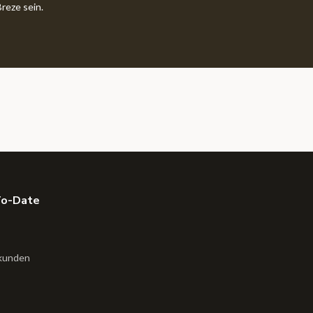
reze sein.
To-Date
kunden