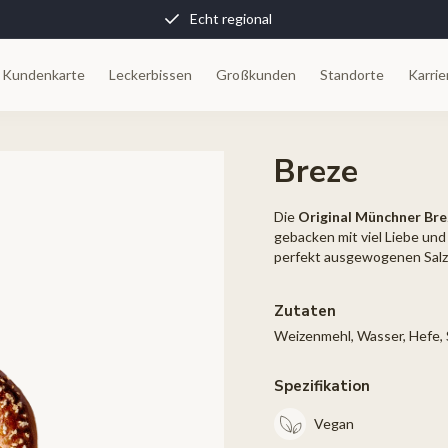
Echt regional
 Kundenkarte
Leckerbissen
Großkunden
Standorte
Karrie
Breze
Die
Original Münchner Bre
gebacken mit viel Liebe un
perfekt ausgewogenen Salzb
Zutaten
Weizenmehl, Wasser, Hefe, 
Spezifikation
Vegan