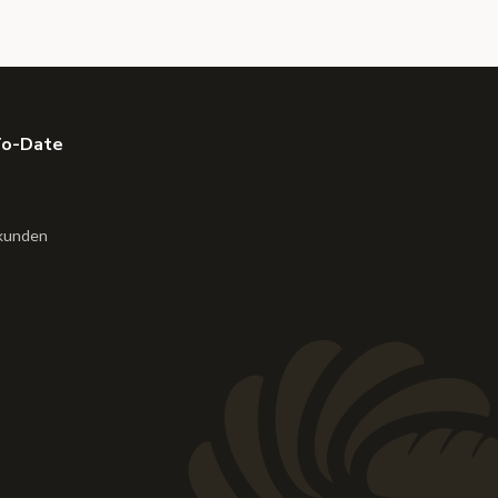
To-Date
kunden