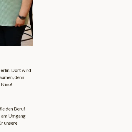
erlin. Dort wird
Daumen, denn
 Nino!
die den Beruf
paß am Umgang
ür unsere